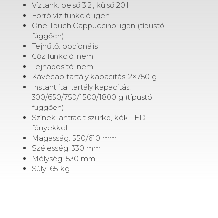
Víztank: belső 3.2l, külső 20 l
Forró víz funkció: igen
One Touch Cappuccino: igen (típustól
függően)
Tejhűtő: opcionális
Gőz funkció: nem
Tejhabosító: nem
Kávébab tartály kapacitás: 2×750 g
Instant ital tartály kapacitás:
300/650/750/1500/1800 g (típustól
függően)
Színek: antracit szürke, kék LED
fényekkel
Magasság: 550/610 mm
Szélesség: 330 mm
Mélység: 530 mm
Súly: 65 kg