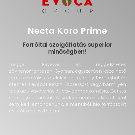
Necta Koro Prime
Forróital szolgáltatás superior
minőségben!
Reggeli kávézás és reggeliztetés
zökkenőmentesen! Gyorsan, egyszerűen kezelhető
professzionális asztali kávégép, mely friss tejből és
szemes kávéból készít Espresso-t vagy bármilyen
tej alapú kávévariációt egy gombnyomásra, Barista
személyzet nélkül. A koffeinmentes élvezetekről
sem kell lemondanunk, a menüből bio forrócsokit
és teát is választhatunk.