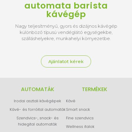
automata barista
kávégép
Nagy teljesítményű, gyors és dizájnos kávégép
különböző típusú vendéglátó egységekbe,
szálláshelyekre, munkahelyi környezetbe.
Ajánlatot kérek
AUTOMATÁK
TERMÉKEK
Irodai asztali kávégépek
Kávé
Kávé- és forróital automaták
Smart snack
Szendvics-, snack- és
Fine szendvics
hidegital automaták
Wellness italok