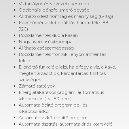
Víztartályos és vízvezetékes mód
Opcionális: pénzfelismerő egység
Állítható őrlésfinomság és mennyiség (6-10g)
Kávéhőmérséklet beállítás: három féle (88-
92C)
Rozsdamentes dupla kazán
Nagy nyomású vízpumpa
Állítható csészemagasság
Rozsdamentes frontok, lenyomatmentes
felület
Ellenőrző funkciók: jelzi, ha elfogy a víz, a kávé,
megtelt a zaccfiók, karbantartás, tisztítás
szükséges
Zárható tartályok
Energiatakarékos program: automatikus
kikapcsolás (15-180 perc)
Automata öblítő program be- és
kikapcsoláskor
Automata vízkőtelenítő program
Automata tisztítás, automata őrlés korrekció