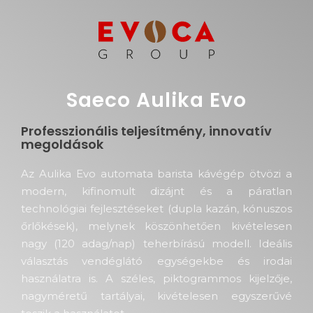
Saeco Aulika Evo
Professzionális teljesítmény, innovatív
megoldások
Az Aulika Evo automata barista kávégép ötvözi a
modern, kifinomult dizájnt és a páratlan
technológiai fejlesztéseket (dupla kazán, kónuszos
őrlőkések), melynek köszönhetően kivételesen
nagy (120 adag/nap) teherbírású modell. Ideális
választás vendéglátó egységekbe és irodai
használatra is. A széles, piktogrammos kijelzője,
nagyméretű tartályai, kivételesen egyszerűvé