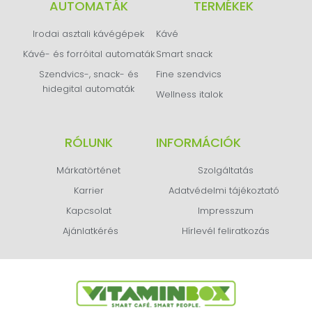
AUTOMATÁK
TERMÉKEK
Irodai asztali kávégépek
Kávé
Kávé- és forróital automaták
Smart snack
Szendvics-, snack- és
Fine szendvics
hidegital automaták
Wellness italok
RÓLUNK
INFORMÁCIÓK
Márkatörténet
Szolgáltatás
Karrier
Adatvédelmi tájékoztató
Kapcsolat
Impresszum
Ajánlatkérés
Hírlevél feliratkozás