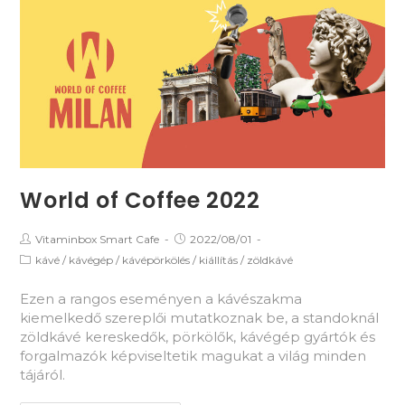
World of Coffee 2022
Vitaminbox Smart Cafe
2022/08/01
kávé
/
kávégép
/
kávépörkölés
/
kiállítás
/
zöldkávé
Ezen a rangos eseményen a kávészakma
kiemelkedő szereplői mutatkoznak be, a standoknál
zöldkávé kereskedők, pörkölők, kávégép gyártók és
forgalmazók képviseltetik magukat a világ minden
tájáról.