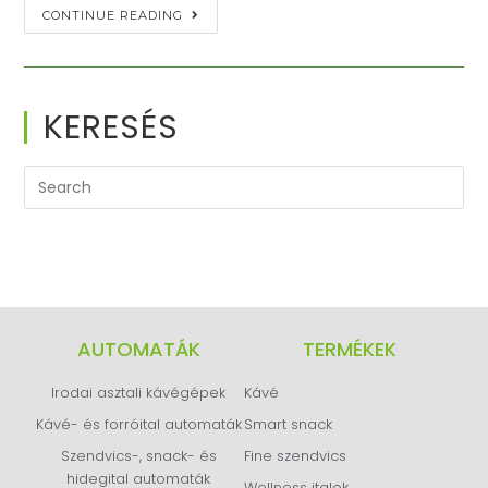
CONTINUE READING
KERESÉS
AUTOMATÁK
TERMÉKEK
Irodai asztali kávégépek
Kávé
Kávé- és forróital automaták
Smart snack
Szendvics-, snack- és
Fine szendvics
hidegital automaták
Wellness italok